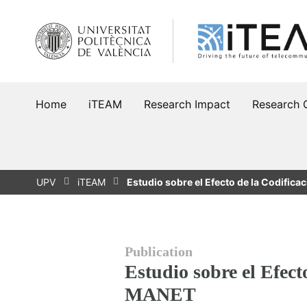
Skip
to
content
Home
iTEAM
Research Impact
Research 
UPV
iTEAM
Estudio sobre el Efecto de la Codifica
Publication
Estudio sobre el Efect
MANET