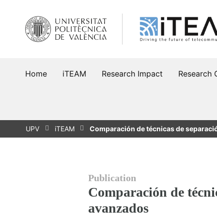
Skip
to
content
Home
iTEAM
Research Impact
Research 
UPV
iTEAM
Comparación de técnicas de separaci
Publication
Comparación de técnic
avanzados