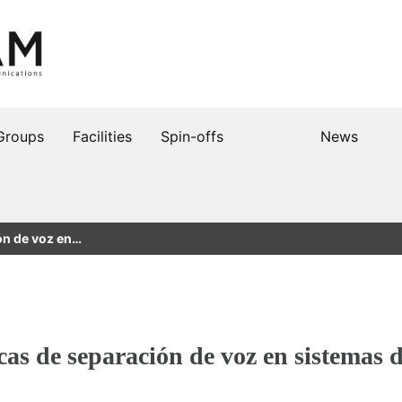
Groups
Facilities
Spin-offs
News
ón de voz en…
as de separación de voz en sistemas d