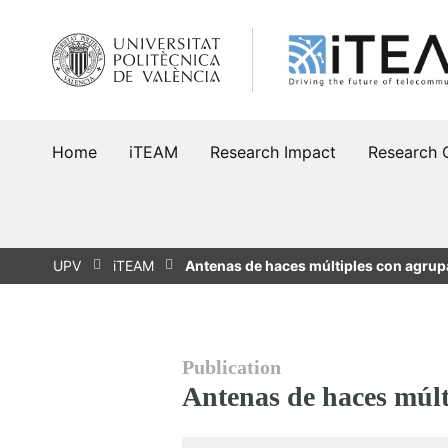
Skip
to
content
Home
iTEAM
Research Impact
Research 
UPV
iTEAM
Antenas de haces múltiples con agrup
Publication
Antenas de haces múlt