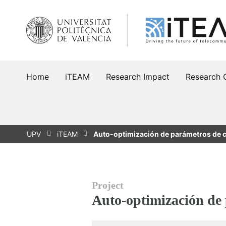
Skip
to
content
Home
iTEAM
Research Impact
Research 
UPV
iTEAM
Auto-optimización de parámetros de 
Project
Auto-optimización de