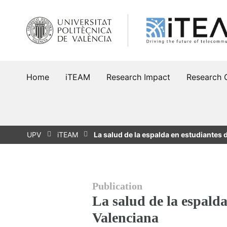
Skip
to
content
Home
iTEAM
Research Impact
Research 
UPV
iTEAM
La salud de la espalda en estudiantes
Publication
La salud de la espald
Valenciana