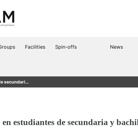
Groups
Facilities
Spin-offs
News
 de secundari…
a en estudiantes de secundaria y bach