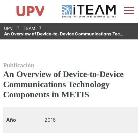
Most
Inicio
iTEAM
Impacto
Grupos de investigación
Instalaciones
Spin-offs
Buscar
Contacto
Prácticas
men
Noticias
Unidad de Igualdad
Saltar
UPV
iTEAM
al
An Overview of Device-to-Device Communications Tec…
contenido
Publicación
An Overview of Device-to-Device
Communications Technology
Components in METIS
Año
2016