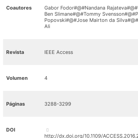
Coautores
Gabor Fodor#@#Nandana Rajateva#@#
Ben Slimane#@#Tommy Svensson#@#P
Popovski#@#Jose Mairton da Silva#@
Ali
Revista
IEEE Access
Volumen
4
Páginas
3288-3299
DOI
http://dx.doi.org/10.1109/ACCESS.2016