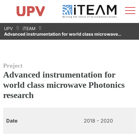
Sho
Home
iTEAM
Research Impact
Research Groups
Facilities
Spin-offs
Search
Contact
Internships
Men
News
Equality Unit
Skip
UPV
iTEAM
to
Advanced instrumentation for world class microwave…
content
Project
Advanced instrumentation for
world class microwave Photonics
research
Date
2018 - 2020